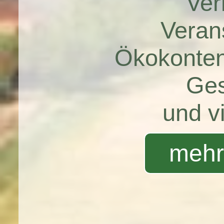
Ver
Veran
Ökokonten
Ges
und v
mehr